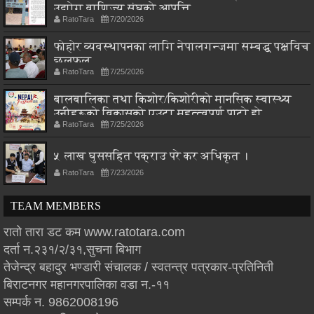
उद्योग वाणिज्य संघको आपत्ति
RatoTara
7/20/2026
फोहोर व्यवस्थापनका लागि नेपालगन्जमा सम्बद्ध पक्षविच
छलफल
RatoTara
7/25/2026
बालबालिका तथा किशोर/किशोरीको मानसिक स्वास्थ्य
उनीहरूको विकासको एउटा महत्त्वपूर्ण पाटो हो
RatoTara
7/25/2026
५ लाख घुससहित पक्राउ परे कर अधिकृत ।
RatoTara
7/23/2026
TEAM MEMBERS
रातो तारा डट कम www.ratotara.com
दर्ता न.२३१/२/३१,सुचना बिभाग
तेजेन्द्र बहादुर भण्डारी संचालक / स्वतन्त्र पत्रकार-प्रतिनिती
बिराटनगर महानगरपालिका वडा न.-११
सम्पर्क न. 9862008196