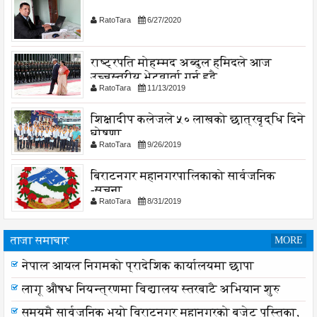
RatoTara
6/27/2020
राष्ट्रपति मोहम्मद अब्दुल हमिदले आज
उच्चस्तरीय भेटवार्ता गर्नु हुदै,
RatoTara
11/13/2019
शिक्षादीप कलेजले ५० लाखको छात्रवृद्धि दिने
घोषणा
RatoTara
9/26/2019
बिराटनगर महानगरपालिकाको सार्वजनिक
-सुचना
RatoTara
8/31/2019
ताजा समाचार
MORE
नेपाल आयल निगमको प्रादेशिक कार्यालयमा छापा
लागू औषध नियन्त्रणमा विद्यालय स्तरबाटै अभियान शुरु
समयमै सार्वजनिक भयो विराटनगर महानगरको बजेट पुस्तिका,