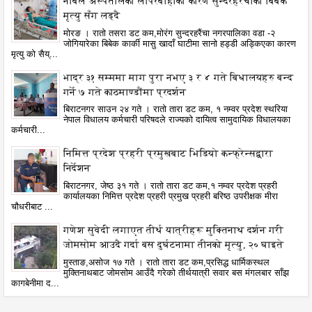
नोबेल अस्पतालको लापरबाहीका कारण सुन्दरहरैंचाका बिबेक
मृत्यु सँग लड्दै
मोरङ । रातो तसरा डट कम,मोरंग सुन्दरहरैंचा नगरपालिका वडा -२
जोगियारेका बिबेक कार्की मासु खादाँ घाटीमा सानो हड्डी अड्किएका कारण
मृत्यु को सैय्...
भाद्र ३१ सम्ममा माग पुरा नभए ३ र ४ गते बिधालयहरु बन्द
गर्ने ७ गते काठमाण्डौंमा प्रदर्शन
बिराटनगर साउन २४ गते । रातो तारा डट कम, १ नम्वर प्रदेश स्थरिया
नेपाल विधालय कर्मचारी परिषदले राज्यको दायित्व सामुदायिक विधालयका
कर्मचारी...
निमित्त प्रदेश प्रहरी प्रमुखबाट भिडियो कन्फ्रेन्सद्वारा
निर्देशन
बिराटनगर, जेष्ठ ३१ गते । रातो तारा डट कम,१ नम्वर प्रदेश प्रहरी
कार्यालयका निमित्त प्रदेश प्रहरी प्रमुख प्रहरी बरिष्ठ उपरीक्षक मीरा
चौधरीबाट ...
गणेश सुवेदी लगाएत तीर्थ यात्रीहरू मुक्तिनाथ दर्शन गरी
जोमसोम आउदै गर्दा बस दुर्घटनामा तीनको मृत्यु, २० घाइते
मुस्ताङ,असोज १७ गते । रातो तारा डट कम,प्रसिद्ध धार्मिकस्थल
मुक्तिनाथबाट जोमसोम आउँदै गरेको तीर्थयात्री सवार बस मंगलबार साँझ
कागबेनीमा द...