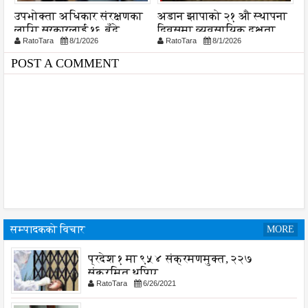
उपभोक्ता अधिकार संरक्षणका
अडान झापाको २१ औ स्थापना
स
लागि सरकारलाई १६ बुँदे
दिवसमा व्यवसायिक दक्षता,
व
RatoTara
8/1/2026
RatoTara
8/1/2026
सुझाव, कानुन संशोधनमा जोड
विश्वसनीयता र गुणस्तरमा
प
जोड
प
POST A COMMENT
सम्पादकको विचार
MORE
प्रदेश १ मा ९५४ संक्रमणमुक्त, २२७
संक्रमित थपिए
RatoTara
6/26/2021