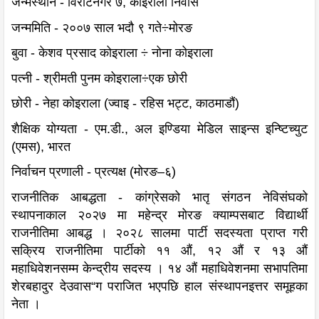
जन्मस्थान - विराटनगर ७, कोइराला निवास
जन्ममिति - २००७ साल भदौ ९ गते÷मोरङ
बुवा - केशव प्रसाद कोइराला ÷ नोना कोइराला
पत्नी - श्रीमती पुनम कोइराला÷एक छोरी
छोरी - नेहा कोइराला (ज्वाइ - रहिस भट्ट, काठमाडौं)
शैक्षिक योग्यता - एम.डी., अल इण्डिया मेडिल साइन्स इन्ष्टिच्युट
(एमस), भारत
निर्वाचन प्रणाली - प्रत्यक्ष (मोरङ–६)
राजनीतिक आबद्धता - कांग्रेसको भातृ संगठन नेविसंघको
स्थापनाकाल २०२७ मा महेन्द्र मोरङ क्याम्पसबाट विद्यार्थी
राजनीतिमा आबद्ध । २०२८ सालमा पार्टी सदस्यता प्राप्त गरी
सक्रिय राजनीतिमा पार्टीको ११ औं, १२ औं र १३ औं
महाधिवेशनसम्म केन्द्रीय सदस्य । १४ औं महाधिवेशनमा सभापतिमा
शेरबहादुर देउवास“ग पराजित भएपछि हाल संस्थापनइत्तर समूहका
नेता ।