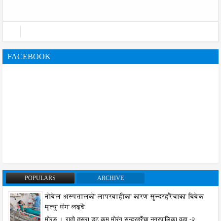
FACEBOOK
POPULARS
ARCHIVE
नोबेल अस्पतालको लापरबाहीका कारण सुन्दरहरैंचाका बिबेक
मृत्यु सँग लड्दै
मोरङ । रातो तसरा डट कम,मोरंग सुन्दरहरैंचा नगरपालिका वडा -२