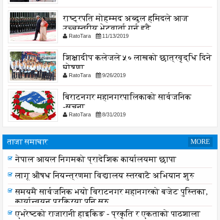
राष्ट्रपति मोहम्मद अब्दुल हमिदले आज
उच्चस्तरीय भेटवार्ता गर्नु हुदै,
RatoTara
11/13/2019
शिक्षादीप कलेजले ५० लाखको छात्रवृद्धि दिने
घोषणा
RatoTara
9/26/2019
बिराटनगर महानगरपालिकाको सार्वजनिक
-सुचना
RatoTara
8/31/2019
ताजा समाचार
MORE
नेपाल आयल निगमको प्रादेशिक कार्यालयमा छापा
लागू औषध नियन्त्रणमा विद्यालय स्तरबाटै अभियान शुरु
समयमै सार्वजनिक भयो विराटनगर महानगरको बजेट पुस्तिका,
कार्यान्वयन प्रक्रिया पनि सुरु
एभरेष्टको राजारानी हाइकिङ - प्रकृति र एकताको पाठशाला