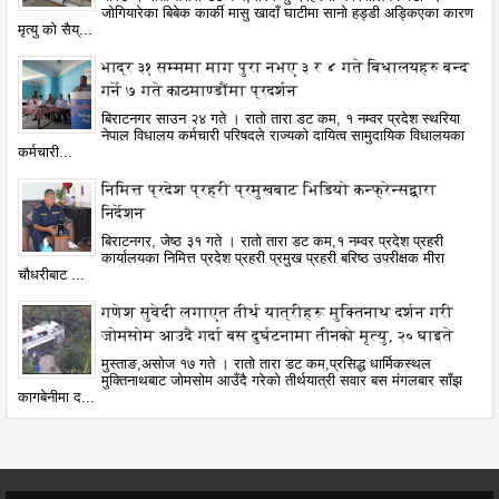
जोगियारेका बिबेक कार्की मासु खादाँ घाटीमा सानो हड्डी अड्किएका कारण
मृत्यु को सैय्...
भाद्र ३१ सम्ममा माग पुरा नभए ३ र ४ गते बिधालयहरु बन्द
गर्ने ७ गते काठमाण्डौंमा प्रदर्शन
बिराटनगर साउन २४ गते । रातो तारा डट कम, १ नम्वर प्रदेश स्थरिया
नेपाल विधालय कर्मचारी परिषदले राज्यको दायित्व सामुदायिक विधालयका
कर्मचारी...
निमित्त प्रदेश प्रहरी प्रमुखबाट भिडियो कन्फ्रेन्सद्वारा
निर्देशन
बिराटनगर, जेष्ठ ३१ गते । रातो तारा डट कम,१ नम्वर प्रदेश प्रहरी
कार्यालयका निमित्त प्रदेश प्रहरी प्रमुख प्रहरी बरिष्ठ उपरीक्षक मीरा
चौधरीबाट ...
गणेश सुवेदी लगाएत तीर्थ यात्रीहरू मुक्तिनाथ दर्शन गरी
जोमसोम आउदै गर्दा बस दुर्घटनामा तीनको मृत्यु, २० घाइते
मुस्ताङ,असोज १७ गते । रातो तारा डट कम,प्रसिद्ध धार्मिकस्थल
मुक्तिनाथबाट जोमसोम आउँदै गरेको तीर्थयात्री सवार बस मंगलबार साँझ
कागबेनीमा द...