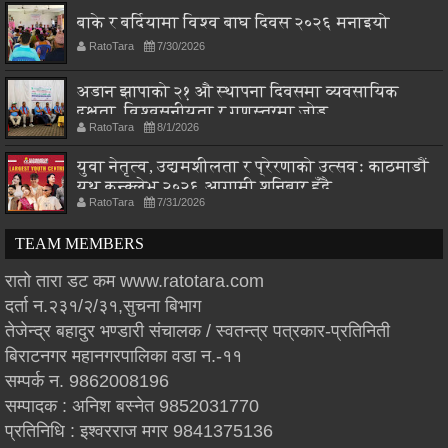
बाके र बर्दियामा विश्व बाघ दिवस २०२६ मनाइयो
RatoTara
7/30/2026
अडान झापाको २१ औ स्थापना दिवसमा व्यवसायिक
दक्षता, विश्वसनीयता र गुणस्तरमा जोड
RatoTara
8/1/2026
युवा नेतृत्व, उद्यमशीलता र प्रेरणाको उत्सवः काठमाडौं
युथ कन्क्लेभ २०२६ आगामी शनिबार हुँदै
RatoTara
7/31/2026
TEAM MEMBERS
रातो तारा डट कम www.ratotara.com
दर्ता न.२३१/२/३१,सुचना बिभाग
तेजेन्द्र बहादुर भण्डारी संचालक / स्वतन्त्र पत्रकार-प्रतिनिती
बिराटनगर महानगरपालिका वडा न.-११
सम्पर्क न. 9862008196
सम्पादक : अनिश बस्नेत 9852031770
प्रतिनिधि : इश्वरराज मगर 9841375136