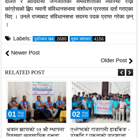
दलित र आदिवासी जनजातिको समावेशीताको व्यवस्था राख्न
कांग्रेसको ह्विप नमानी संविधानसभामा संशोधन प्रस्ताव दर्ता गराएका
थिए । उनले राज्यबाट संविधानसभा सदस्य पदक प्राप्त गरेका छन्
।
Labels:
पूर्वाञ्चल खब
2680
मुख्य समाचार
4156
Newer Post
Older Post
RELATED POST
01
02
Aug
Aug
2026
2026
अडान झापाको २१ औ स्थापना
एभरेष्टको राजारानी हाइकिङ -
स
दिवसमा व्यवसायिक दक्षता,
प्रकृति र एकताको पाठशाला
व