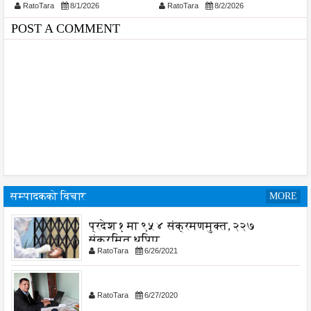
RatoTara
8/1/2026
RatoTara
8/2/2026
ड
विश्वसनीयता र गुणस्तरमा
प
जोड
प
POST A COMMENT
सम्पादकको विचार
MORE
प्रदेश १ मा ९५४ संक्रमणमुक्त, २२७
संक्रमित थपिए
RatoTara
6/26/2021
RatoTara
6/27/2020