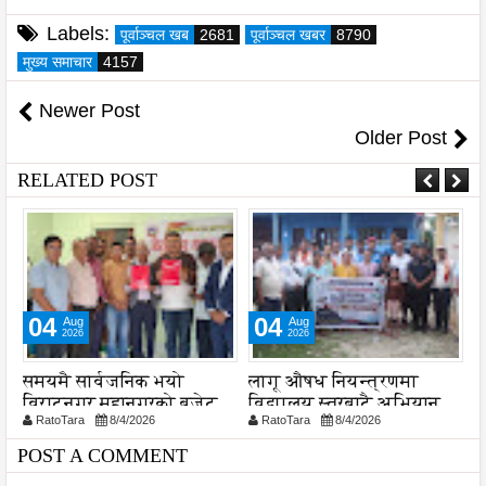
Labels:
पूर्वाञ्चल खब
2681
पूर्वाञ्चल खबर
8790
मुख्य समाचार
4157
Newer Post
Older Post
RELATED POST
04
04
Aug
Aug
2026
2026
ा
समयमै सार्वजनिक भयो
लागू औषध नियन्त्रणमा
न
विराटनगर महानगरको बजेट
विद्यालय स्तरबाटै अभियान
प
RatoTara
8/4/2026
RatoTara
8/4/2026
पुस्तिका, कार्यान्वयन प्रक्रिया
शुरु
पनि सुरु
POST A COMMENT