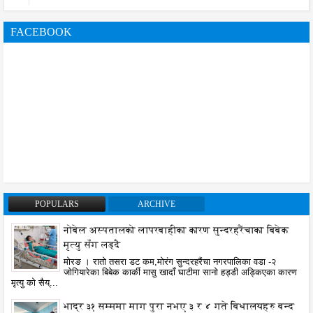
FACEBOOK
POPULARS
ARCHIVE
नोबेल अस्पतालको लापरबाहीका कारण सुन्दरहरैंचाका बिबेक
मृत्यु सँग लड्दै
मोरङ । रातो तसरा डट कम,मोरंग सुन्दरहरैंचा नगरपालिका वडा -२
जोगियारेका बिबेक कार्की मासु खादाँ घाटीमा सानो हड्डी अड्किएका कारण
मृत्यु को सैय्...
भाद्र ३१ सम्ममा माग पुरा नभए ३ र ४ गते बिधालयहरु बन्द