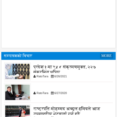
सम्पादकको विचार
MORE
प्रदेश १ मा ९५४ संक्रमणमुक्त, २२७
संक्रमित थपिए
RatoTara
6/26/2021
RatoTara
6/27/2020
राष्ट्रपति मोहम्मद अब्दुल हमिदले आज
उच्चस्तरीय भेटवार्ता गर्नु हुदै,