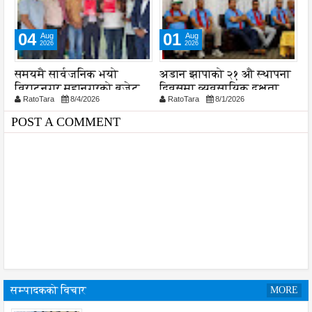
04
01
Aug
Aug
2026
2026
समयमै सार्वजनिक भयो
अडान झापाको २१ औ स्थापना
उ
विराटनगर महानगरको बजेट
दिवसमा व्यवसायिक दक्षता,
ल
RatoTara
8/4/2026
RatoTara
8/1/2026
पुस्तिका, कार्यान्वयन प्रक्रिया
विश्वसनीयता र गुणस्तरमा
स
पनि सुरु
जोड
POST A COMMENT
सम्पादकको विचार
MORE