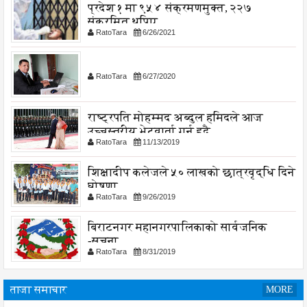
प्रदेश १ मा ९५४ संक्रमणमुक्त, २२७
संक्रमित थपिए
RatoTara
6/26/2021
RatoTara
6/27/2020
राष्ट्रपति मोहम्मद अब्दुल हमिदले आज
उच्चस्तरीय भेटवार्ता गर्नु हुदै,
RatoTara
11/13/2019
शिक्षादीप कलेजले ५० लाखको छात्रवृद्धि दिने
घोषणा
RatoTara
9/26/2019
बिराटनगर महानगरपालिकाको सार्वजनिक
-सुचना
RatoTara
8/31/2019
ताजा समाचार
MORE