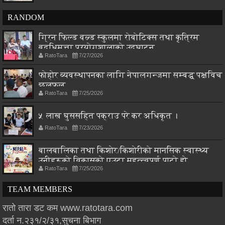
RANDOM
ग्रिन फिल्ड वल्र्ड स्कुलमा रोबोटिक्स तथा कृत्रिम
बुद्धिमत्ता प्रयोगशालाको उद्घाटन
RatoTara
7/27/2026
फोहोर व्यवस्थापनका लागि नेपालगन्जमा सम्बद्ध पक्षविच
छलफल
RatoTara
7/25/2026
५ लाख घुससहित पक्राउ परे कर अधिकृत ।
RatoTara
7/23/2026
बालबालिका तथा किशोर/किशोरीको मानसिक स्वास्थ्य
उनीहरूको विकासको एउटा महत्त्वपूर्ण पाटो हो
RatoTara
7/25/2026
TEAM MEMBERS
रातो तारा डट कम www.ratotara.com
दर्ता न.२३१/२/३१,सुचना बिभाग