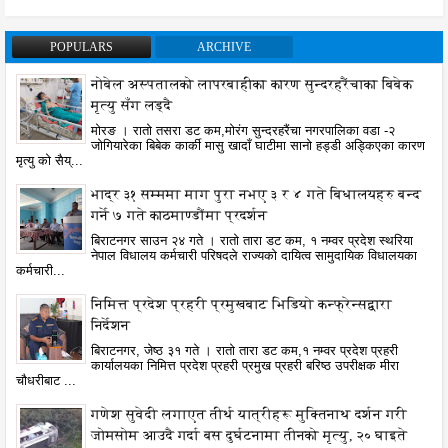
POPULARS
ARCHIVE
नोबेल अस्पतालको लापरबाहीका कारण सुन्दरहरैंचाका बिबेक
मृत्यु सँग लड्दै
मोरङ । रातो तसरा डट कम,मोरंग सुन्दरहरैंचा नगरपालिका वडा -२
जोगियारेका बिबेक कार्की मासु खादाँ घाटीमा सानो हड्डी अड्किएका कारण
मृत्यु को सैय्...
भाद्र ३१ सम्ममा माग पुरा नभए ३ र ४ गते बिधालयहरु बन्द
गर्ने ७ गते काठमाण्डौंमा प्रदर्शन
बिराटनगर साउन २४ गते । रातो तारा डट कम, १ नम्वर प्रदेश स्थरिया
नेपाल विधालय कर्मचारी परिषदले राज्यको दायित्व सामुदायिक विधालयका
कर्मचारी...
निमित्त प्रदेश प्रहरी प्रमुखबाट भिडियो कन्फ्रेन्सद्वारा
निर्देशन
बिराटनगर, जेष्ठ ३१ गते । रातो तारा डट कम,१ नम्वर प्रदेश प्रहरी
कार्यालयका निमित्त प्रदेश प्रहरी प्रमुख प्रहरी बरिष्ठ उपरीक्षक मीरा
चौधरीबाट ...
गणेश सुवेदी लगाएत तीर्थ यात्रीहरू मुक्तिनाथ दर्शन गरी
जोमसोम आउदै गर्दा बस दुर्घटनामा तीनको मृत्यु, २० घाइते