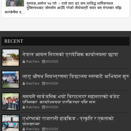
मुस्ताङ,असोज १७ गते । रातो तारा डट कम,प्रसिद्ध धार्मिकस्थल
मुक्तिनाथबाट जोमसोम आउँदै गरेको तीर्थयात्री सवार बस मंगलबार साँझ
कागबेनीमा द...
RECENT
नेपाल आयल निगमको प्रादेशिक कार्यालयमा छापा
RatoTara
8/5/2026
लागू औषध नियन्त्रणमा विद्यालय स्तरबाटै अभियान शुरु
RatoTara
8/4/2026
समयमै सार्वजनिक भयो विराटनगर महानगरको बजेट
पुस्तिका, कार्यान्वयन प्रक्रिया पनि सुरु
RatoTara
8/4/2026
एभरेष्टको राजारानी हाइकिङ - प्रकृति र एकताको
पाठशाला
RatoTara
8/2/2026