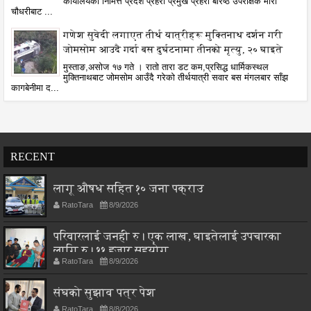
कार्यालयका निमित्त प्रदेश प्रहरी प्रमुख प्रहरी बरिष्ठ उपरीक्षक मीरा
चौधरीबाट ...
गणेश सुवेदी लगाएत तीर्थ यात्रीहरू मुक्तिनाथ दर्शन गरी
जोमसोम आउदै गर्दा बस दुर्घटनामा तीनको मृत्यु, २० घाइते
मुस्ताङ,असोज १७ गते । रातो तारा डट कम,प्रसिद्ध धार्मिकस्थल
मुक्तिनाथबाट जोमसोम आउँदै गरेको तीर्थयात्री सवार बस मंगलबार साँझ
कागबेनीमा द...
RECENT
लागू औषध सहित १० जना पक्राउ
RatoTara
8/9/2026
परिवारलाई जनही रु। एक लाख, घाइतेलाई उपचारका
लागि रु। ११ हजार सहयोग
RatoTara
8/9/2026
संघको सुझाव पत्र पेश
RatoTara
8/8/2026