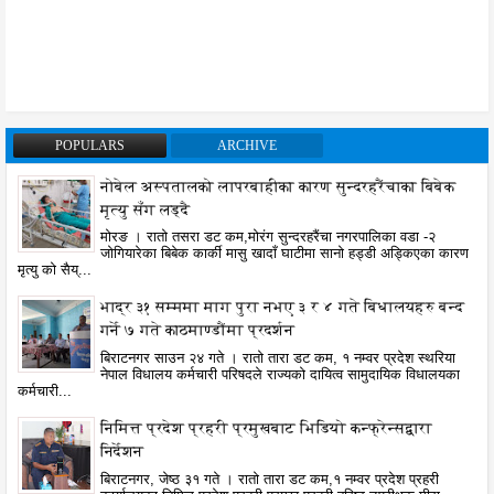
POPULARS
ARCHIVE
नोबेल अस्पतालको लापरबाहीका कारण सुन्दरहरैंचाका बिबेक
मृत्यु सँग लड्दै
मोरङ । रातो तसरा डट कम,मोरंग सुन्दरहरैंचा नगरपालिका वडा -२
जोगियारेका बिबेक कार्की मासु खादाँ घाटीमा सानो हड्डी अड्किएका कारण
मृत्यु को सैय्...
भाद्र ३१ सम्ममा माग पुरा नभए ३ र ४ गते बिधालयहरु बन्द
गर्ने ७ गते काठमाण्डौंमा प्रदर्शन
बिराटनगर साउन २४ गते । रातो तारा डट कम, १ नम्वर प्रदेश स्थरिया
नेपाल विधालय कर्मचारी परिषदले राज्यको दायित्व सामुदायिक विधालयका
कर्मचारी...
निमित्त प्रदेश प्रहरी प्रमुखबाट भिडियो कन्फ्रेन्सद्वारा
निर्देशन
बिराटनगर, जेष्ठ ३१ गते । रातो तारा डट कम,१ नम्वर प्रदेश प्रहरी