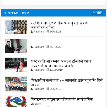
सम्पादकको विचार
MORE
प्रदेश १ मा ९५४ संक्रमणमुक्त, २२७
संक्रमित थपिए
RatoTara
6/26/2021
RatoTara
6/27/2020
राष्ट्रपति मोहम्मद अब्दुल हमिदले आज
उच्चस्तरीय भेटवार्ता गर्नु हुदै,
RatoTara
11/13/2019
शिक्षादीप कलेजले ५० लाखको छात्रवृद्धि दिने
घोषणा
RatoTara
9/26/2019
बिराटनगर महानगरपालिकाको सार्वजनिक
-सुचना