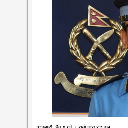
काठमाडौं, चैत ९ गते । रातो तारा डट कम,