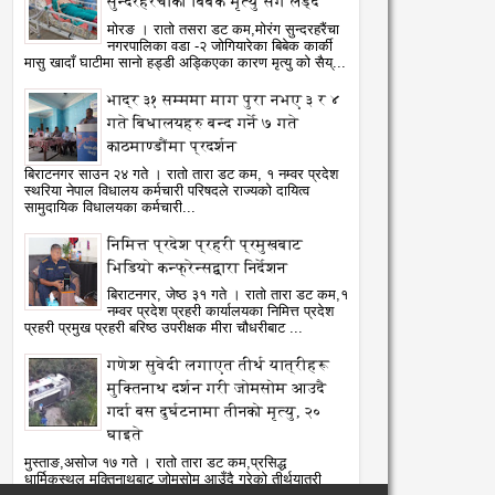
सुन्दरहरैंचाका बिबेक मृत्यु सँग लड्दै
मोरङ । रातो तसरा डट कम,मोरंग सुन्दरहरैंचा
01
05
Aug
Aug
नगरपालिका वडा -२ जोगियारेका बिबेक कार्की
2026
2026
मासु खादाँ घाटीमा सानो हड्डी अड्किएका कारण मृत्यु को सैय्...
पभोक्ता अधिकार संरक्षणका लागि
नेपाल आयल निगमको प्रादेशिक
भाद्र ३१ सम्ममा माग पुरा नभए ३ र ४
कारलाई १६ बुँदे सुझाव, कानुन
कार्यालयमा छापा
गते बिधालयहरु बन्द गर्ने ७ गते
atoTara
8/1/2026
RatoTara
8/5/2026
ंशोधनमा जोड
काठमाण्डौंमा प्रदर्शन
बिराटनगर साउन २४ गते । रातो तारा डट कम, १ नम्वर प्रदेश
स्थरिया नेपाल विधालय कर्मचारी परिषदले राज्यको दायित्व
सामुदायिक विधालयका कर्मचारी...
निमित्त प्रदेश प्रहरी प्रमुखबाट
भिडियो कन्फ्रेन्सद्वारा निर्देशन
बिराटनगर, जेष्ठ ३१ गते । रातो तारा डट कम,१
नम्वर प्रदेश प्रहरी कार्यालयका निमित्त प्रदेश
प्रहरी प्रमुख प्रहरी बरिष्ठ उपरीक्षक मीरा चौधरीबाट ...
गणेश सुवेदी लगाएत तीर्थ यात्रीहरू
मुक्तिनाथ दर्शन गरी जोमसोम आउदै
गर्दा बस दुर्घटनामा तीनको मृत्यु, २०
घाइते
मुस्ताङ,असोज १७ गते । रातो तारा डट कम,प्रसिद्ध
धार्मिकस्थल मुक्तिनाथबाट जोमसोम आउँदै गरेको तीर्थयात्री