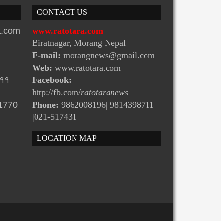
सवार बस मंगलबार साँझ कागबेनीमा द...
CONTACT US
ra.com
www.ratotara.com
Biratnagar, Morang Nepal
E-mail:
morangnews@gmail.com
Web:
www.ratotara.com
-११
Facebook:
http://fb.com/
ratotaranews
31770
Phone:
9862008196| 9814398711
|021-517431
LOCATION MAP