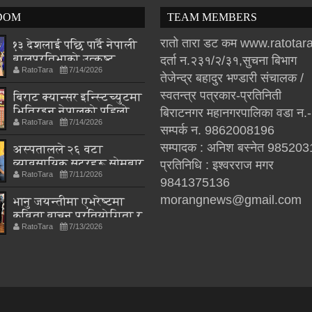
DOM
TEAM MEMBERS
रातो तारा डट कम www.ratota
१३ देशलाई पछि पार्दै नेपाली
बालप्रतिभाको उत्कृष्ट
दर्ता न.२३१/२/३१,सुचना बिभाग
RatoTara
7/14/2026
प्रदर्शन, विश्वभर चम्कियो
तेजेन्द्र बहादुर भण्डारी संचालक /
नेपालको नाम
स्वतन्त्र पत्रकार-प्रतिनिती
बिराट क्यान्सर इन्स्टिच्युटमा
भित्रिइन् नेपालको पहिलो
बिराटनगर महानगरपालिका वडा न.
RatoTara
7/14/2026
अंको फिजियोथेरापिस्ट
सम्पर्क न. 9862008196
अस्मिता श्रेष्ठ
सम्पादक : अनिश बस्नेत 98520
अस्पतालले २६ वटा
व्यावसायिक सटरहरू सोमबार
प्रतिनिधि : इश्वरराज मगर
RatoTara
7/11/2026
भत्काइने
9841375136
morangnews@gmail.com
भानु जयन्तीमा एभरेष्टमा
कविता वाचन प्रतियोगिता र
RatoTara
7/13/2026
स्रष्टालाई सम्मान