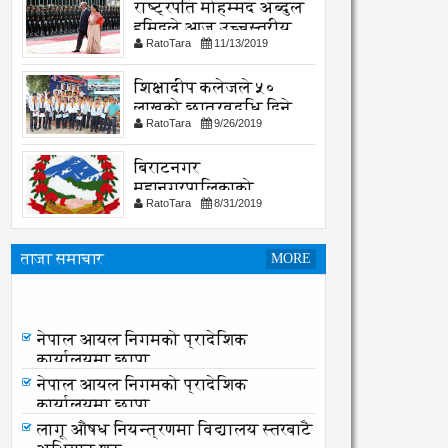
राष्ट्रपति मोहम्मद अब्दुल
हमिदले आज उच्चस्तरीय
RatoTara
11/13/2019
भेटवार्ता गर्नु हुदै,
शिक्षादीप कलेजले ५०
लाखको छात्रवृद्धि दिने
RatoTara
9/26/2019
घोषणा
बिराटनगर
महानगरपालिकाको
RatoTara
8/31/2019
सार्वजनिक -सुचना
ताजा समाचार
MORE
लागू औषध नियन्त्रणमा विद्यालय स्तरबाटै
अभियान शुरु
नेपाल आयल निगमको प्रादेशिक
कार्यालयमा छापा
नेपाल आयल निगमको प्रादेशिक
कार्यालयमा छापा
लागू औषध नियन्त्रणमा विद्यालय स्तरबाटै