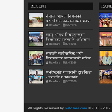
RECENT
RAN
नेपाल आयल निगमको
प्रादेशिक कार्यालयमा छापा
RatoTara
8/5/2026
लागू औषध नियन्त्रणमा
विद्यालय स्तरबाटै अभियान
RatoTara
8/4/2026
शुरु
समयमै सार्वजनिक भयो
विराटनगर महानगरको बजेट
RatoTara
8/4/2026
पुस्तिका, कार्यान्वयन
प्रक्रिया पनि सुरु
एभरेष्टको राजारानी हाइकिङ
- प्रकृति र एकताको
RatoTara
8/2/2026
पाठशाला
All Rights Reserved by
RatoTara.com
© 2016 - 2017