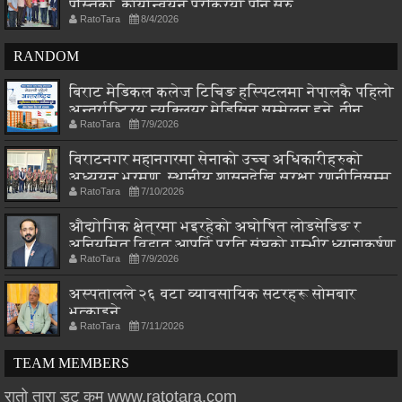
पुस्तिका, कार्यान्वयन प्रक्रिया पनि सुरु
RatoTara
8/4/2026
RANDOM
बिराट मेडिकल कलेज टिचिङ हस्पिटलमा नेपालकै पहिलो
अन्तर्राष्ट्रिय न्यूक्लियर मेडिसिन सम्मेलन हुने, तीन
RatoTara
7/9/2026
देशका विज्ञ एकै मञ्चमा
विराटनगर महानगरमा सेनाको उच्च अधिकारीहरुको
अध्ययन भ्रमण, स्थानीय शासनदेखि सुरक्षा रणनीतिसम्म
RatoTara
7/10/2026
छलफल
औद्योगिक क्षेत्रमा भइरहेको अघोषित लोडसेडिङ र
अनियमित विद्युत आपूर्ति प्रति संघको गम्भीर ध्यानाकर्षण
RatoTara
7/9/2026
अस्पतालले २६ वटा व्यावसायिक सटरहरू सोमबार
भत्काइने
RatoTara
7/11/2026
TEAM MEMBERS
रातो तारा डट कम www.ratotara.com