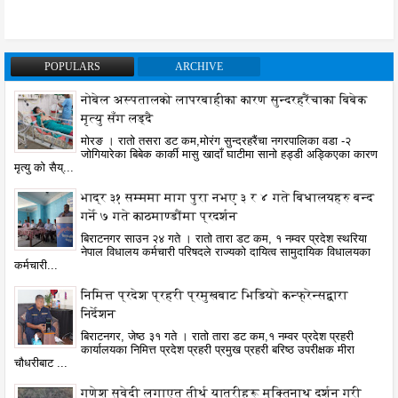
POPULARS
ARCHIVE
नोबेल अस्पतालको लापरबाहीका कारण सुन्दरहरैंचाका बिबेक
मृत्यु सँग लड्दै
मोरङ । रातो तसरा डट कम,मोरंग सुन्दरहरैंचा नगरपालिका वडा -२
जोगियारेका बिबेक कार्की मासु खादाँ घाटीमा सानो हड्डी अड्किएका कारण
मृत्यु को सैय्...
भाद्र ३१ सम्ममा माग पुरा नभए ३ र ४ गते बिधालयहरु बन्द
गर्ने ७ गते काठमाण्डौंमा प्रदर्शन
बिराटनगर साउन २४ गते । रातो तारा डट कम, १ नम्वर प्रदेश स्थरिया
नेपाल विधालय कर्मचारी परिषदले राज्यको दायित्व सामुदायिक विधालयका
कर्मचारी...
निमित्त प्रदेश प्रहरी प्रमुखबाट भिडियो कन्फ्रेन्सद्वारा
निर्देशन
बिराटनगर, जेष्ठ ३१ गते । रातो तारा डट कम,१ नम्वर प्रदेश प्रहरी
कार्यालयका निमित्त प्रदेश प्रहरी प्रमुख प्रहरी बरिष्ठ उपरीक्षक मीरा
चौधरीबाट ...
गणेश सुवेदी लगाएत तीर्थ यात्रीहरू मुक्तिनाथ दर्शन गरी