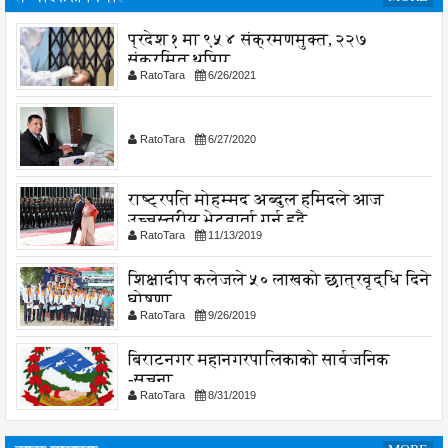
प्रदेश १ मा ९५४ संक्रमणमुक्त, २२७
संक्रमित थपिए
RatoTara
6/26/2021
RatoTara
6/27/2020
राष्ट्रपति मोहम्मद अब्दुल हमिदले आज
उच्चस्तरीय भेटवार्ता गर्नु हुदै,
RatoTara
11/13/2019
शिक्षादीप कलेजले ५० लाखको छात्रवृद्धि दिने
घोषणा
RatoTara
9/26/2019
बिराटनगर महानगरपालिकाको सार्वजनिक
-सुचना
RatoTara
8/31/2019