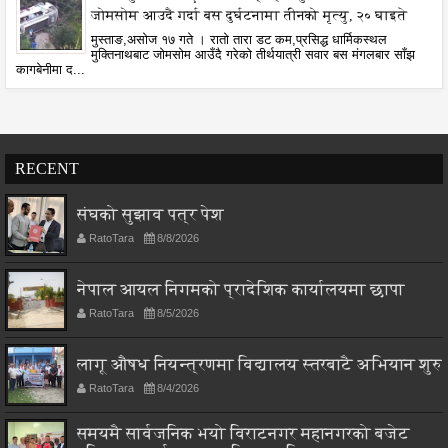
जोमसोम आउदै गर्दा बस दुर्घटनामा तीनको मृत्यु, २० घाइते
मुस्ताङ,असोज १७ गते । रातो तारा डट कम,प्रसिद्ध धार्मिकस्थल
मुक्तिनाथबाट जोमसोम आउँदै गरेको तीर्थयात्री सवार बस मंगलबार साँझ
कागबेनीमा द...
RECENT
संघको सुझाव पत्र पेश
RatoTara
8/8/2026
नेपाल आयल निगमको प्रादेशिक कार्यालयमा छापा
RatoTara
8/5/2026
लागू औषध नियन्त्रणमा विद्यालय स्तरबाटै अभियान शुरु
RatoTara
8/4/2026
समयमै सार्वजनिक भयो विराटनगर महानगरको बजेट