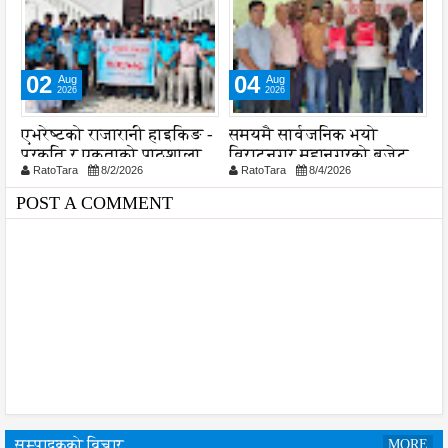
02
04
Aug
Aug
2026
2026
ा
एभरेष्टको राजारानी हाइकिङ -
समयमै सार्वजनिक भयो
ल
प्रकृति र एकताको पाठशाला
विराटनगर महानगरको बजेट
व
RatoTara
8/2/2026
RatoTara
8/4/2026
पुस्तिका, कार्यान्वयन प्रक्रिया
श
पनि सुरु
POST A COMMENT
सम्पादकको विचार
MORE